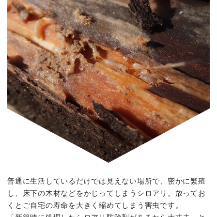
お問い合わせ
CONTACT
害虫・害獣の駆除はおまかせください
メールでの受付
お問い合わせフォーム
24時間受付中
お電話での受付
076-479-0065
受付時間：月曜日～土曜日 8:30-17:30
普通に生活しているだけでは見えない場所で、密かに繁殖
し、床下の木材などをかじってしまうシロアリ。放ってお
くとご自宅の寿命を大きく縮めてしまう害虫です。