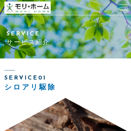
当社について
SERVICE
スタッフ紹介
サービス紹介
サービス紹介
アクセス
SERVICE01
シロアリ駆除
よくある質問
お客様の声
ブログ